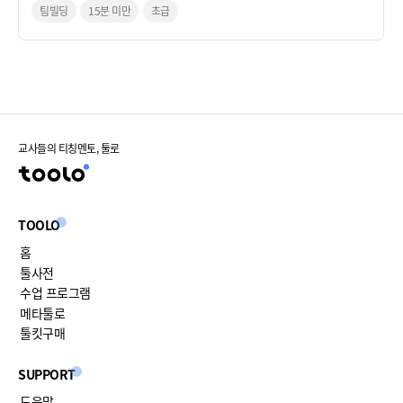
팀빌딩
15분 미만
초급
교사들의 티칭멘토, 툴로
TOOLO
홈
툴사전
수업 프로그램
메타툴로
툴킷구매
SUPPORT
도움말