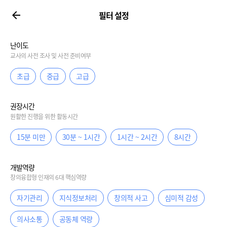
필터 설정
난이도
교사의 사전 조사 및 사전 준비여부
초급
중급
고급
권장시간
원활한 진행을 위한 활동시간
15분 미만
30분 ~ 1시간
1시간 ~ 2시간
8시간
개발역량
창의융합형 인재의 6대 핵심역량
자기관리
지식정보처리
창의적 사고
심미적 감성
의사소통
공동체 역량