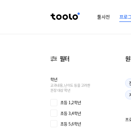
툴사전
프로
필터
원
학년
교과내용, 난이도 등을 고려한
권장 대상 학년
초등 1,2학년
초등 3,4학년
프로
초등 5,6학년