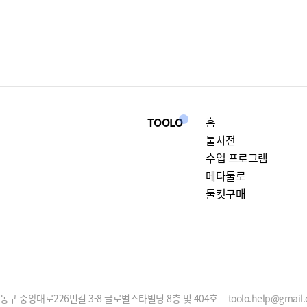
TOOLO
홈
툴사전
수업 프로그램
메타툴로
툴킷구매
구 중앙대로226번길 3-8 글로벌스타빌딩 8층 및 404호
toolo.help@gmail