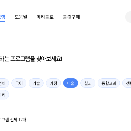
그램
도움말
메타툴로
툴킷구매
하는 프로그램을 찾아보세요!
전체
국어
기술
가정
미술
실과
통합교과
생
지리
그램 전체 12개