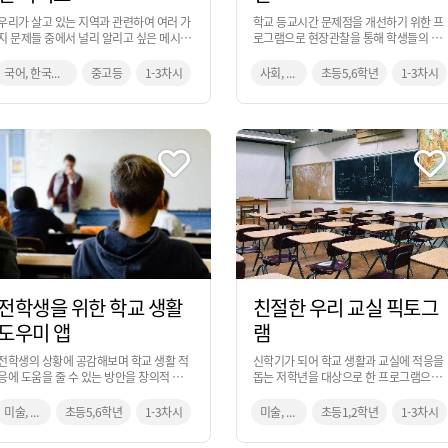
우리가 살고 있는 지역과 관련하여 여러 가
학교 등교시간 문제점을 개선하기 위한 프
지 문제들 중에서 널리 알리고 싶은 메시지
로그램으로 현장관찰을 통해 학생들의 문
를 넣은 캠페인 티셔츠를 제작하는 활동입
제점을 파악하고 이를 해결하기 위한 아이
니다.
디어를 내보는 활동입니다. 등교시간을 활
국어, 한국사, 지리, 미술
중고등
1-3차시
사회, 미술
초등5,6학년
1-3차시
용하여 디자이너의 관점에서 사고하며 현
장 조사를 진행합니다.
전학생을 위한 학교 생활
친절한 우리 교실 픽토그
도우미 앱
램
전학생의 상황에 공감해보며 학교 생활 적
신학기가 되어 학교 생활과 교실에 적응을
응에 도움을 줄 수 있는 방안을 창의적 사고
돕는 저학년을 대상으로 한 프로그램으로
과정을 통해 앱 서비스를 만들어 보는 활동
매일 생활하는 교실의 공간을 주의 깊게 살
입니다.
펴보고, 각 공간의 특징과 기능을 잘 표현할
미술, 실과, 생활과 윤리
초등5,6학년
1-3차시
미술, 통합교과
초등1,2학년
1-3차시
수 있는 픽토그램을 제작하는 활동입니다.