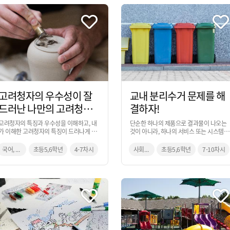
고려청자의 우수성이 잘
교내 분리수거 문제를 해
드러난 나만의 고려청자
결하자!
디자인
고려청자의 특징과 우수성을 이해하고, 내
단순한 하나의 제품으로 결과물이 나오는
가 이해한 고려청자의 특징이 드러나게 찰
것이 아니라, 하나의 서비스 또는 시스템의
흙으로 제작하여 자신의 아이디어 발표 및
관점으로도 결과물이 나올 수 있는 것을 이
평가를 진행하는 활동입니다.
번 과정을 통해 익힐 수 있습니다.
국어, 사회, 미술
초등5,6학년
4-7차시
사회, 미술, 실과
초등5,6학년
7-10차시