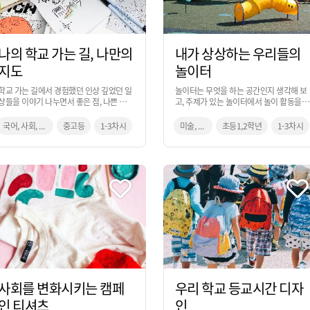
나의 학교 가는 길, 나만의
내가 상상하는 우리들의
지도
놀이터
학교 가는 길에서 경험했던 인상 깊었던 일
놀이터는 무엇을 하는 공간인지 생각해 보
상들을 이야기 나누면서 좋은 점, 나쁜 점,
고, 주제가 있는 놀이터에서 놀이 활동을 
특이한 점들을 정리하여 스토리가 담긴 나
다면 어떠할 지 상상해 보면서 우리만의 놀
만의 지도를 디자인하는 활동입니다.
이터를 계획해 보는 활동입니다.
국어, 사회, 미술
중고등
1-3차시
미술, 통합교과
초등1,2학년
1-3차시
사회를 변화시키는 캠페
우리 학교 등교시간 디자
인 티셔츠
인