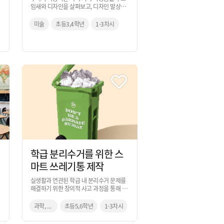
임새와 디자인을 살펴보고, 디자인 발상을
통해 개성 있는 학용품을 제안해 보는 활동
입니다.
미술
초등3,4학년
1-3차시
학급 분리수거를 위한 스
마트 쓰레기통 제작
실생활과 연관된 학급 내 분리수거 문제를
해결하기 위한 창의적 사고 과정을 통해 도
출한 문제 해결 아이디어를 시각화해보고,
코딩을 통해 실제 제작까지 해보는 활동입
과학, 미술, 실과
초등5,6학년
1-3차시
니다.