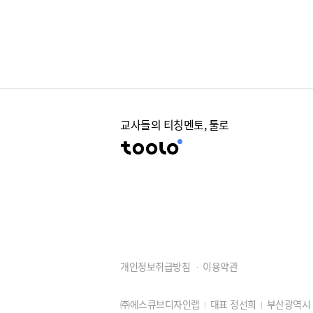
교사들의 티칭멘토, 툴로
개인정보취급방침
이용약관
㈜에스큐브디자인랩
대표 정선희
부산광역시 동