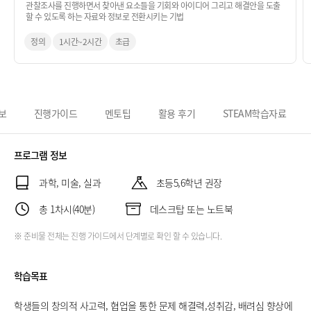
관찰조사를 진행하면서 찾아낸 요소들을 기회와 아이디어 그리고 해결안을 도출
할 수 있도록 하는 자료와 정보로 전환시키는 기법
정의
1시간~2시간
초급
보
진행가이드
멘토팁
활용 후기
STEAM학습자료
프로그램 정보
과학, 미술, 실과
초등5,6학년 권장
총 1차시(40분)
데스크탑 또는 노트북
※ 준비물 전체는 진행 가이드에서 단계별로 확인 할 수 있습니다.
학습목표
학생들의 창의적 사고력, 협업을 통한 문제 해결력,성취감, 배려심 향상에