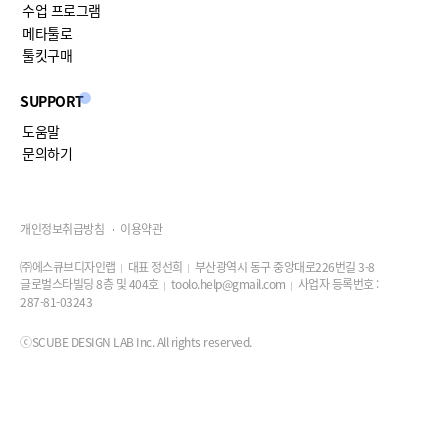
수업 프로그램
메타툴로
툴킷구매
SUPPORT
도움말
문의하기
개인정보취급방침
이용약관
㈜에스큐브디자인랩
대표 정선희
부산광역시 동구 중앙대로226번길 3-8
글로벌스타빌딩 8층 및 404호
toolo.help@gmail.com
사업자 등록번호 :
287-81-03243
ⓒSCUBE DESIGN LAB Inc. All rights reserved.