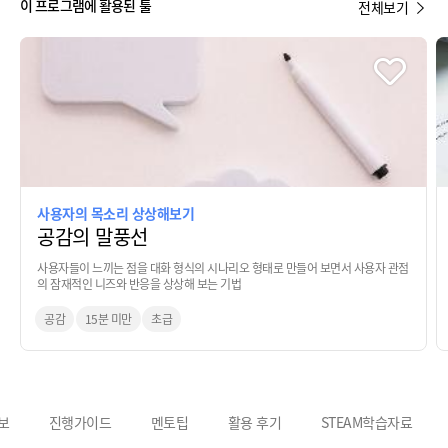
이 프로그램에 활용된 툴
전체보기
사용자의 목소리 상상해보기
공감의 말풍선
사용자들이 느끼는 점을 대화 형식의 시나리오 형태로 만들어 보면서 사용자 관점
의 잠재적인 니즈와 반응을 상상해 보는 기법
공감
15분 미만
초급
보
진행가이드
멘토팁
활용 후기
STEAM학습자료