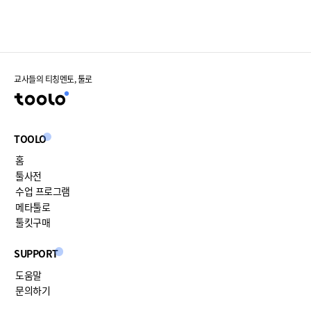
교사들의 티칭멘토, 툴로
TOOLO
홈
툴사전
수업 프로그램
메타툴로
툴킷구매
SUPPORT
도움말
문의하기