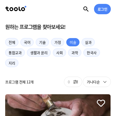
로그인
원하는 프로그램을 찾아보세요!
전체
국어
기술
가정
미술
실과
통합교과
생활과 윤리
사회
과학
한국사
지리
0
가나다순
프로그램 전체 12개