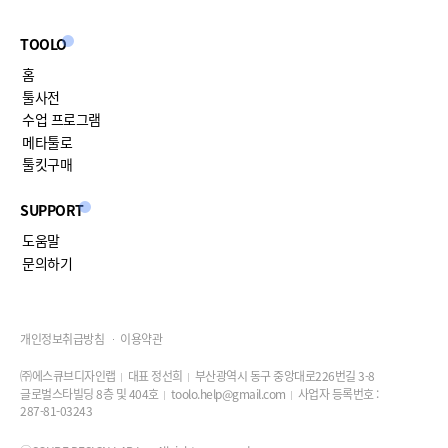
TOOLO
홈
툴사전
수업 프로그램
메타툴로
툴킷구매
SUPPORT
도움말
문의하기
개인정보취급방침
이용약관
㈜에스큐브디자인랩
대표 정선희
부산광역시 동구 중앙대로226번길 3-8
글로벌스타빌딩 8층 및 404호
toolo.help@gmail.com
사업자 등록번호 :
287-81-03243