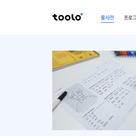
툴사전
프로