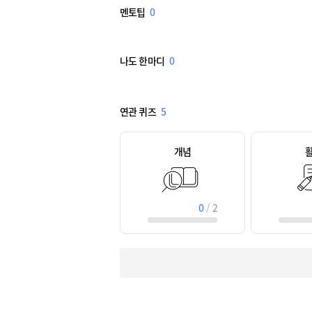
멘토팁
0
나도 한마디
0
연관 퀴즈
5
개념
0
/
2