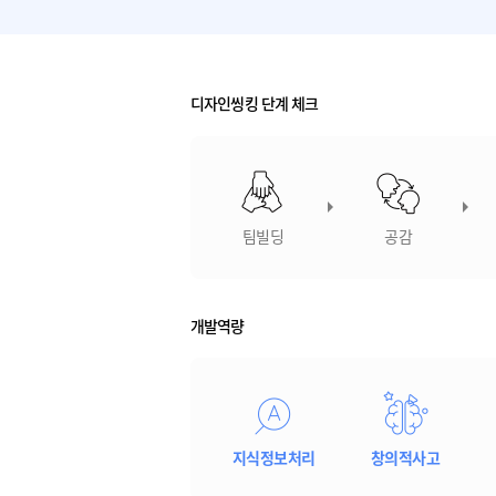
디자인씽킹 단계 체크
팀빌딩
공감
개발역량
지식정보처리
창의적사고