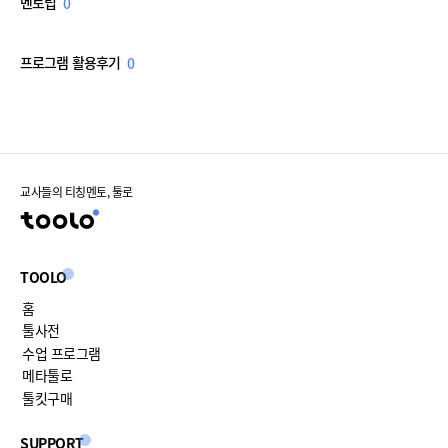
멘토팁
0
프로그램 활용후기
0
교사들의 티칭멘토, 툴로
TOOLO
홈
툴사전
수업 프로그램
메타툴로
툴킷구매
SUPPORT