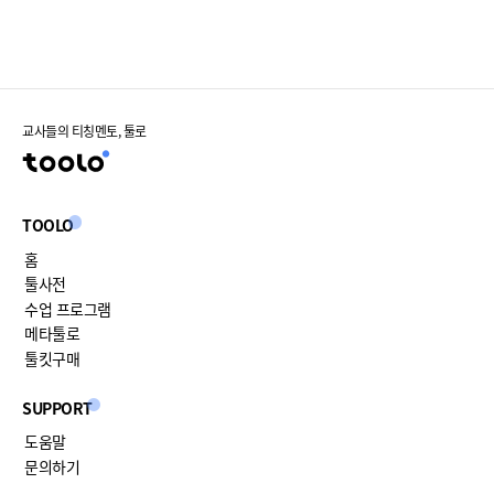
교사들의 티칭멘토, 툴로
TOOLO
홈
툴사전
수업 프로그램
메타툴로
툴킷구매
SUPPORT
도움말
문의하기