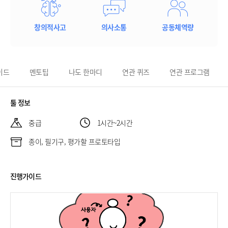
창의적사고
의사소통
공동체역량
이드
멘토팁
나도 한마디
연관 퀴즈
연관 프로그램
툴 정보
중급
1시간~2시간
종이, 필기구, 평가할 프로토타입
진행가이드