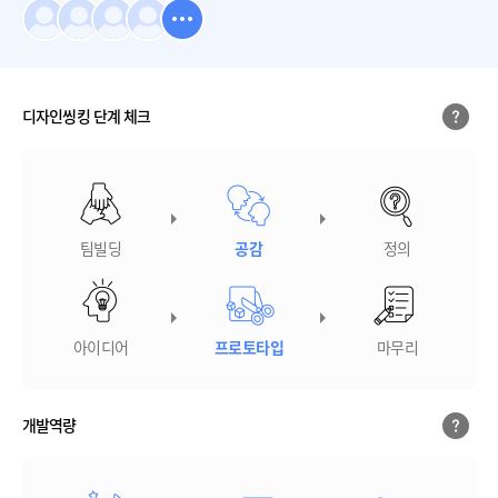
디자인씽킹 단계 체크
팀빌딩
공감
정의
아이디어
프로토타입
마무리
개발역량