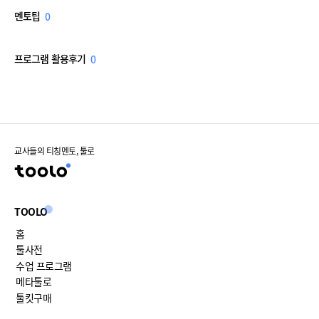
멘토팁
0
프로그램 활용후기
0
교사들의 티칭멘토, 툴로
TOOLO
홈
툴사전
수업 프로그램
메타툴로
툴킷구매