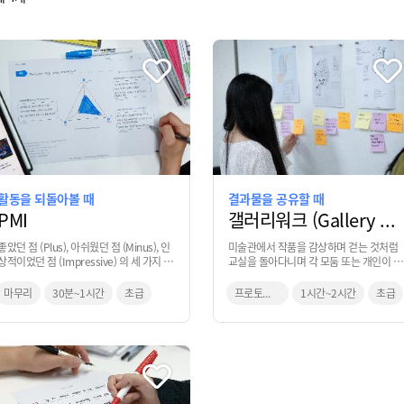
활동을 되돌아볼 때
결과물을 공유할 때
PMI
갤러리워크 (Gallery Walk)
좋았던 점 (Plus), 아쉬웠던 점 (Minus), 인
미술관에서 작품을 감상하며 걷는 것처럼
상적이었던 점 (Impressive) 의 세 가지 항
교실을 돌아다니며 각 모둠 또는 개인이 도
목을 중심으로 정리하는 기법
출한 결과물을 살펴보고 의견을 주는 기법
마무리
30분~1시간
초급
프로토타입,마무리
1시간~2시간
초급