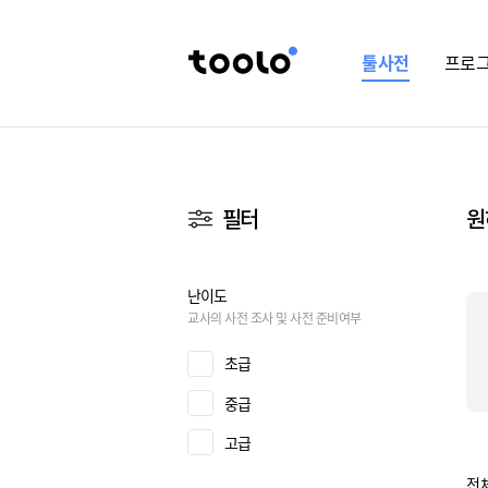
툴사전
프로
필터
원
난이도
교사의 사전 조사 및 사전 준비여부
초급
중급
고급
전체