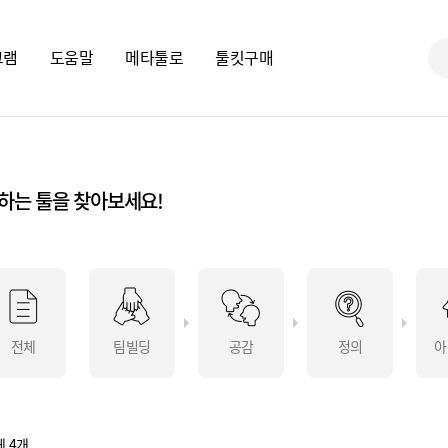
그램
도움말
메타툴로
툴킷구매
하는 툴을 찾아보세요!
전체
팀빌딩
공감
정의
아
 4개