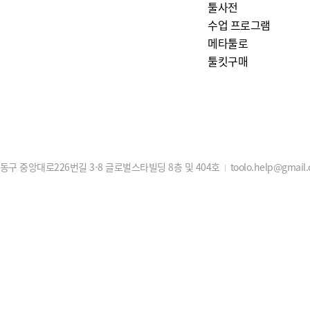
툴사전
수업 프로그램
메타툴로
툴킷구매
구 중앙대로226번길 3-8 글로벌스타빌딩 8층 및 404호
toolo.help@gmail