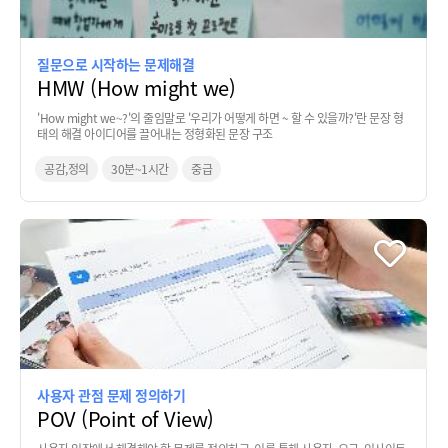
질문으로 시작하는 문제해결
HMW (How might we)
'How might we~?'의 줄임말로 '우리가 어떻게 하면 ~ 할 수 있을까?'란 문장 형
태의 해결 아이디어를 끌어내는 정형화된 문장 구조
공감,정의
30분~1시간
중급
사용자 관점 문제 정의하기
POV (Point of View)