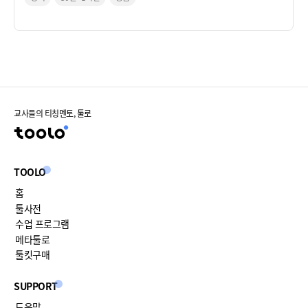
교사들의 티칭멘토, 툴로
TOOLO
홈
툴사전
수업 프로그램
메타툴로
툴킷구매
SUPPORT
도움말