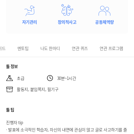
자기관리
창의적사고
공동체역량
이드
멘토팁
나도 한마디
연관 퀴즈
연관 프로그램
툴 정보
초급
30분~1시간
활동지, 붙임쪽지, 필기구
툴 팁
진행자 tip
· 발표에 소극적인 학습자, 자신의 내면에 관심이 많고 글로 사고하기를 즐