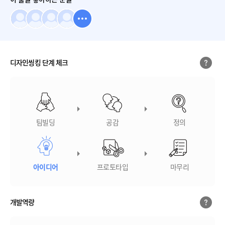
디자인씽킹 단계 체크
팀빌딩
공감
정의
아이디어
프로토타입
마무리
개발역량