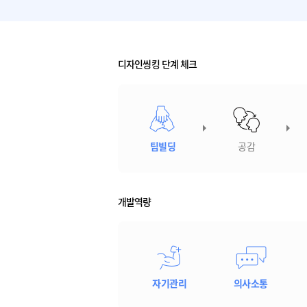
디자인씽킹 단계 체크
팀빌딩
공감
개발역량
자기관리
의사소통