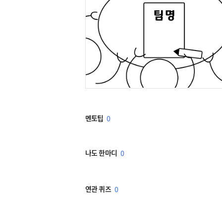
멘토팁
0
나도 한마디
0
연관 퀴즈
0