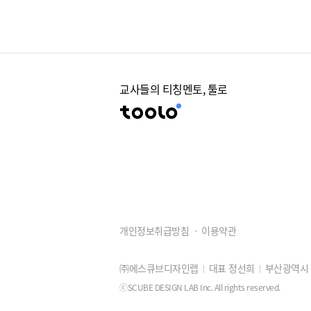
교사들의 티칭멘토, 툴로
개인정보취급방침
이용약관
㈜에스큐브디자인랩
대표 정선희
부산광역시 동
ⓒSCUBE DESIGN LAB Inc. All rights reserved.