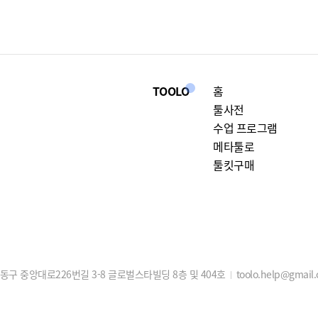
TOOLO
홈
툴사전
수업 프로그램
메타툴로
툴킷구매
구 중앙대로226번길 3-8 글로벌스타빌딩 8층 및 404호
toolo.help@gmail