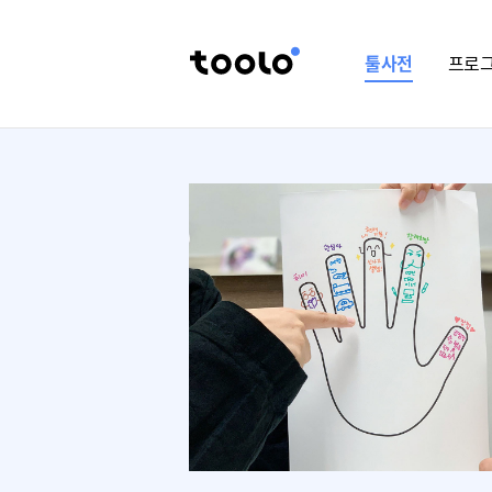
툴사전
프로