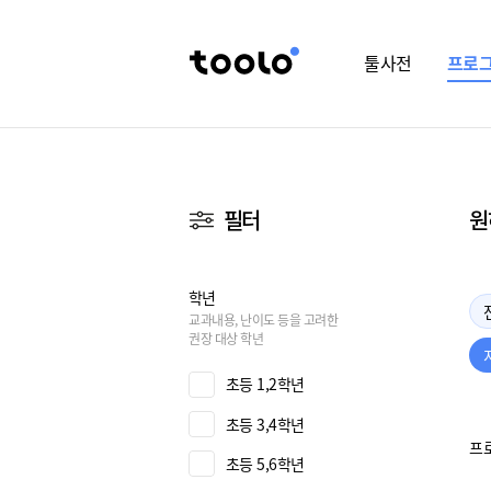
툴사전
프로
필터
원
학년
교과내용, 난이도 등을 고려한
권장 대상 학년
초등 1,2학년
초등 3,4학년
프
초등 5,6학년