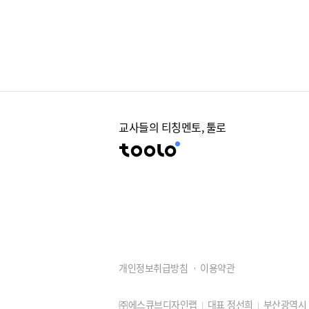
교사들의 티칭멘토, 툴로
개인정보취급방침
이용약관
㈜에스큐브디자인랩
대표 정선희
부산광역시 동