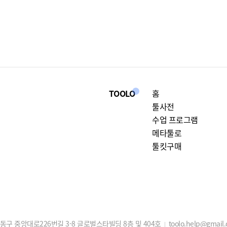
TOOLO
홈
툴사전
수업 프로그램
메타툴로
툴킷구매
구 중앙대로226번길 3-8 글로벌스타빌딩 8층 및 404호
toolo.help@gmail