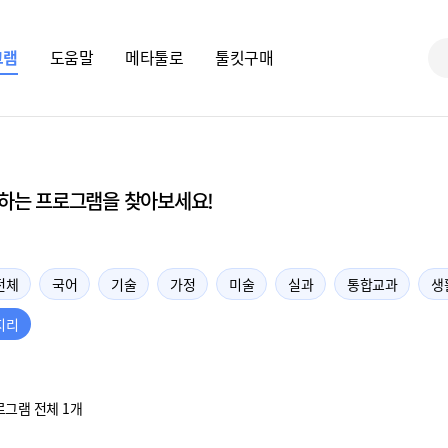
그램
도움말
메타툴로
툴킷구매
하는 프로그램을 찾아보세요!
전체
국어
기술
가정
미술
실과
통합교과
생
지리
로그램 전체 1개