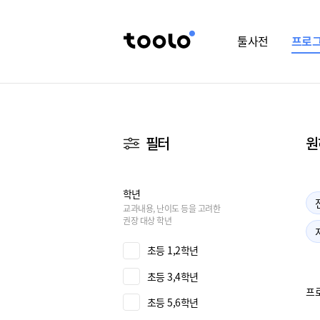
툴사전
프로
필터
원
학년
교과내용, 난이도 등을 고려한
권장 대상 학년
초등 1,2학년
초등 3,4학년
프
초등 5,6학년