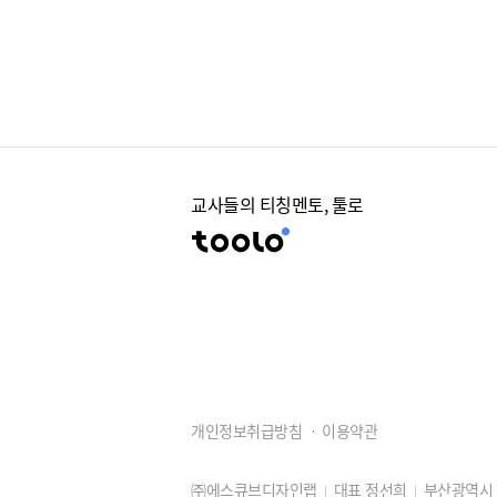
교사들의 티칭멘토, 툴로
개인정보취급방침
이용약관
㈜에스큐브디자인랩
대표 정선희
부산광역시 동