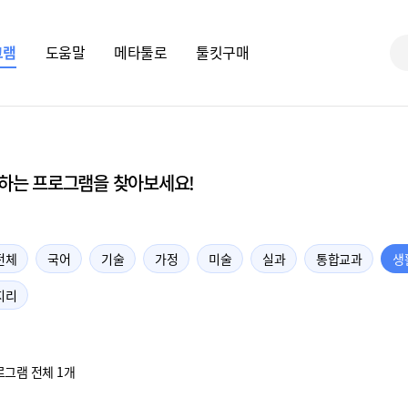
그램
도움말
메타툴로
툴킷구매
하는 프로그램을 찾아보세요!
전체
국어
기술
가정
미술
실과
통합교과
생
지리
로그램 전체 1개