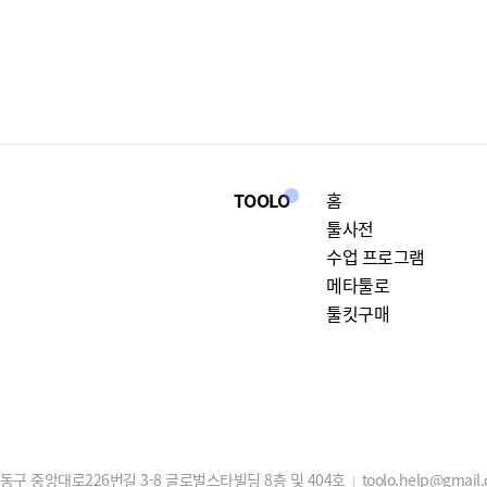
TOOLO
홈
툴사전
수업 프로그램
메타툴로
툴킷구매
구 중앙대로226번길 3-8 글로벌스타빌딩 8층 및 404호
toolo.help@gmail