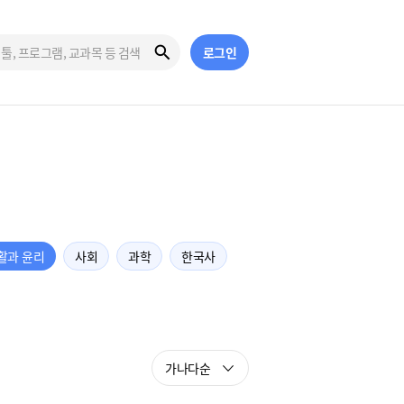
로그인
활과 윤리
사회
과학
한국사
가나다순