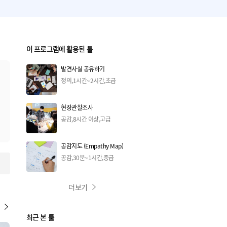
이 프로그램에 활용된 툴
발견사실 공유하기
정의,1시간~2시간,초급
현장관찰조사
공감,8시간 이상,고급
공감지도 (Empathy Map)
공감,30분~1시간,중급
더보기
최근 본 툴