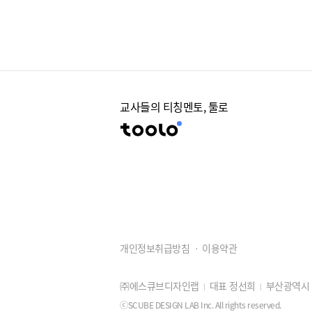
교사들의 티칭멘토, 툴로
개인정보취급방침
이용약관
㈜에스큐브디자인랩
대표 정선희
부산광역시 동
ⓒSCUBE DESIGN LAB Inc. All rights reserved.