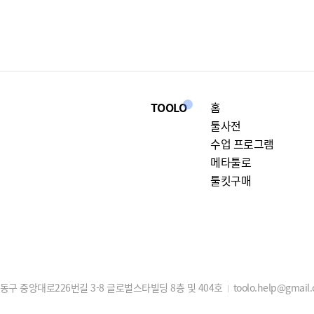
TOOLO
홈
툴사전
수업 프로그램
메타툴로
툴킷구매
구 중앙대로226번길 3-8 글로벌스타빌딩 8층 및 404호
toolo.help@gmail