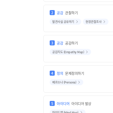
2
공감
관찰하기
발견사실 공유하기
현장관찰조사
3
공감
공감하기
공감지도 (Empathy Map)
4
정의
문제정의하기
페르소나 (Persona)
5
아이디어
아이디어 발상
마인드맵 (Mind Map)