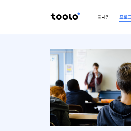
툴사전
프로