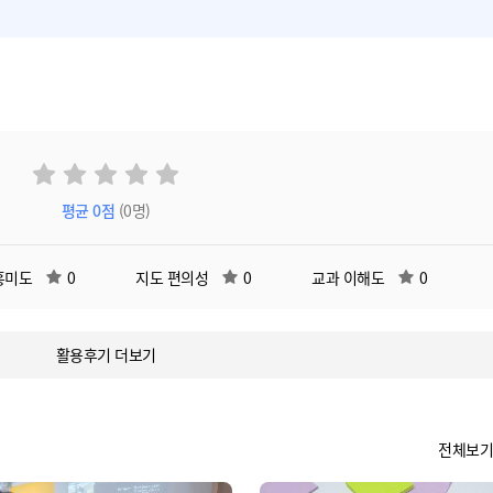
평균
0
점
(0명)
흥미도
0
지도 편의성
0
교과 이해도
0
활용후기 더보기
전체보기