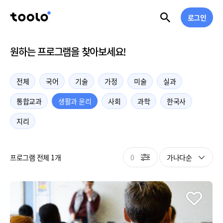
로그인
원하는 프로그램을 찾아보세요!
전체
국어
기술
가정
미술
실과
통합교과
생활과 윤리
사회
과학
한국사
지리
0
가나다순
프로그램 전체 1개