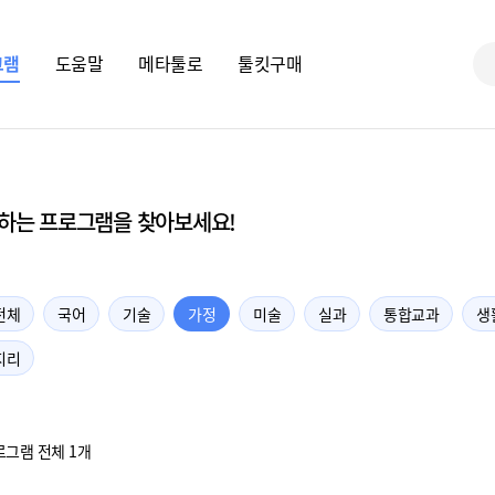
그램
도움말
메타툴로
툴킷구매
하는 프로그램을 찾아보세요!
전체
국어
기술
가정
미술
실과
통합교과
생
지리
로그램 전체 1개