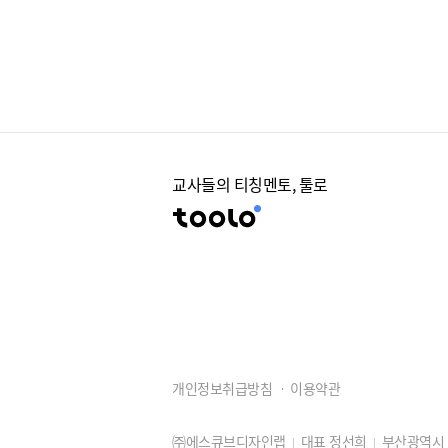
교사들의 티칭멘토, 툴로
개인정보취급방침
이용약관
㈜에스큐브디자인랩
대표 정선희
부산광역시 동