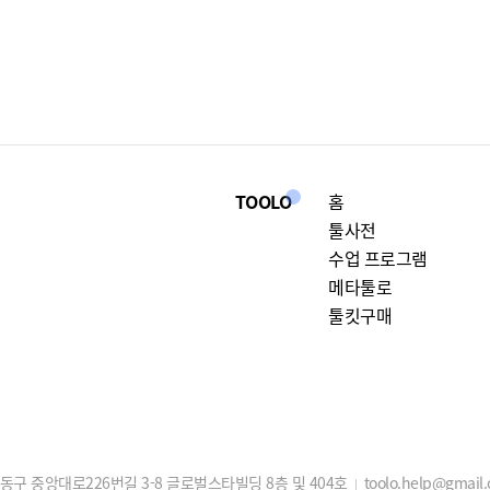
TOOLO
홈
툴사전
수업 프로그램
메타툴로
툴킷구매
구 중앙대로226번길 3-8 글로벌스타빌딩 8층 및 404호
toolo.help@gmail