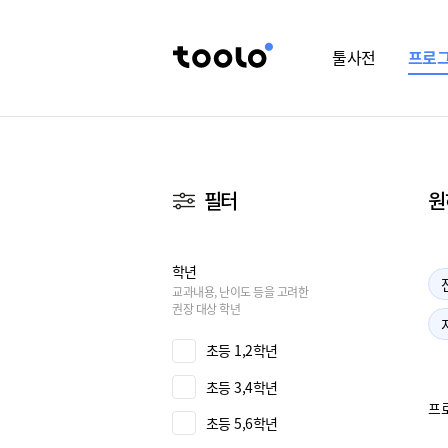
툴사전
프로
필터
원
학년
교과내용, 난이도 등을 고려한
권장 대상 학년
초등 1,2학년
초등 3,4학년
프
초등 5,6학년