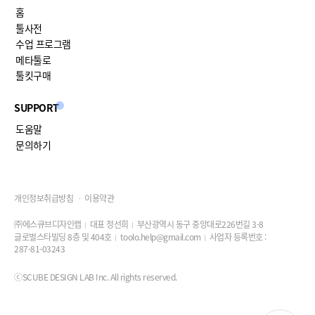
홈
툴사전
수업 프로그램
메타툴로
툴킷구매
SUPPORT
도움말
문의하기
개인정보취급방침
이용약관
㈜에스큐브디자인랩
대표 정선희
부산광역시 동구 중앙대로226번길 3-8
글로벌스타빌딩 8층 및 404호
toolo.help@gmail.com
사업자 등록번호 :
287-81-03243
ⓒSCUBE DESIGN LAB Inc. All rights reserved.