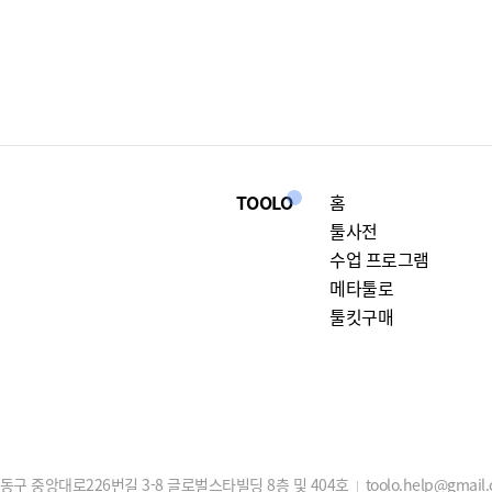
TOOLO
홈
툴사전
수업 프로그램
메타툴로
툴킷구매
구 중앙대로226번길 3-8 글로벌스타빌딩 8층 및 404호
toolo.help@gmail