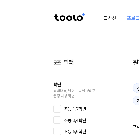
툴사전
프로
필터
원
학년
교과내용, 난이도 등을 고려한
권장 대상 학년
초등 1,2학년
초등 3,4학년
프
초등 5,6학년