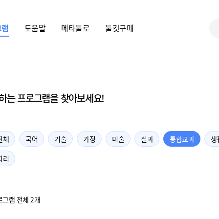
그램
도움말
메타툴로
툴킷구매
하는 프로그램을 찾아보세요!
전체
국어
기술
가정
미술
실과
통합교과
생
지리
로그램 전체 2개