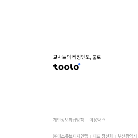
교사들의 티칭멘토, 툴로
개인정보취급방침
이용약관
㈜에스큐브디자인랩
대표 정선희
부산광역시 동