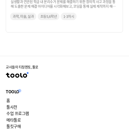
실생활과 연관된 학급 내 분리수거 문제를 해결하기 위한 창의적 사고 과정을 통
해 도출한 문제 해결 아이디어를 시각화해보고, 코딩을 통해 실제 제작까지 해보
는 활동입니다.
과학, 미술, 실과
초등5,6학년
1-3차시
교사들의 티칭멘토, 툴로
TOOLO
홈
툴사전
수업 프로그램
메타툴로
툴킷구매