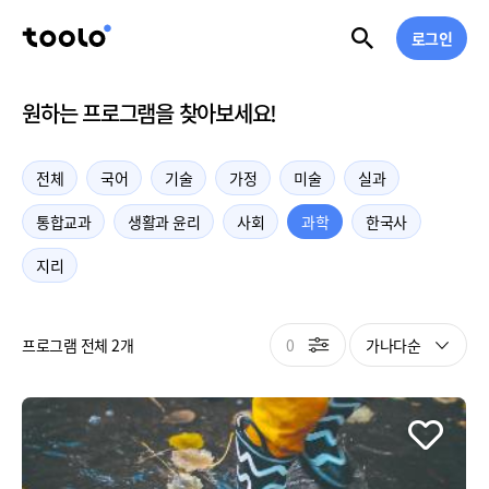
로그인
원하는 프로그램을 찾아보세요!
전체
국어
기술
가정
미술
실과
통합교과
생활과 윤리
사회
과학
한국사
지리
0
가나다순
프로그램 전체 2개