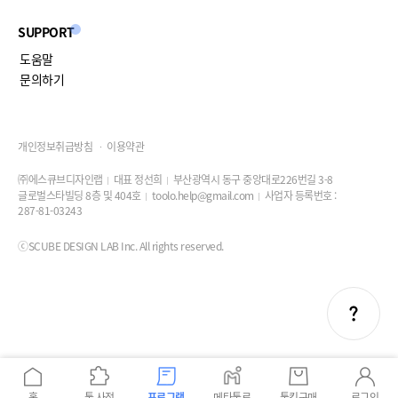
SUPPORT
도움말
문의하기
개인정보취급방침
이용약관
㈜에스큐브디자인랩
대표 정선희
부산광역시 동구 중앙대로226번길 3-8
글로벌스타빌딩 8층 및 404호
toolo.help@gmail.com
사업자 등록번호 :
287-81-03243
ⓒSCUBE DESIGN LAB Inc. All rights reserved.
홈
툴 사전
프로그램
메타툴로
툴킷구매
로그인