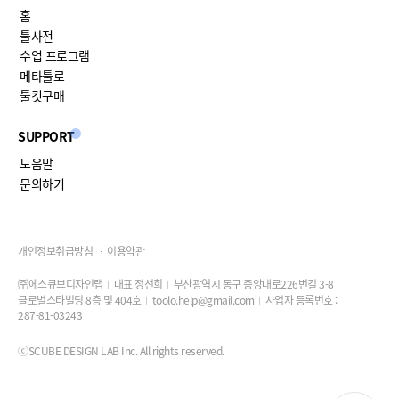
홈
툴사전
수업 프로그램
메타툴로
툴킷구매
SUPPORT
도움말
문의하기
개인정보취급방침
이용약관
㈜에스큐브디자인랩
대표 정선희
부산광역시 동구 중앙대로226번길 3-8
글로벌스타빌딩 8층 및 404호
toolo.help@gmail.com
사업자 등록번호 :
287-81-03243
ⓒSCUBE DESIGN LAB Inc. All rights reserved.