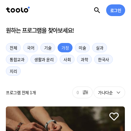
로그인
원하는 프로그램을 찾아보세요!
전체
국어
기술
가정
미술
실과
통합교과
생활과 윤리
사회
과학
한국사
지리
0
가나다순
프로그램 전체 1개