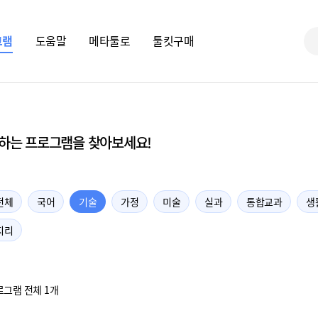
그램
도움말
메타툴로
툴킷구매
하는 프로그램을 찾아보세요!
전체
국어
기술
가정
미술
실과
통합교과
생
지리
로그램 전체 1개