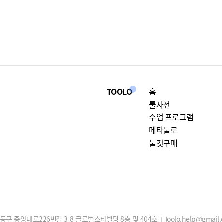
TOOLO
홈
툴사전
수업 프로그램
메타툴로
툴킷구매
구 중앙대로226번길 3-8 글로벌스타빌딩 8층 및 404호
toolo.help@gmail