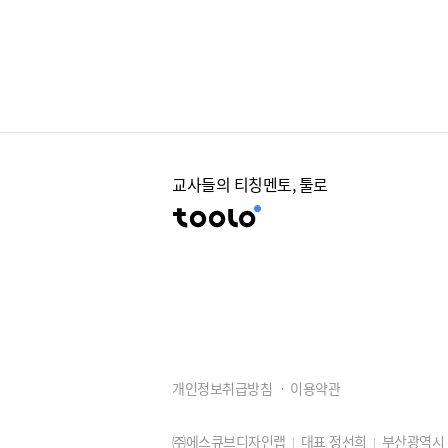
교사들의 티칭멘토, 툴로
개인정보취급방침
이용약관
㈜에스큐브디자인랩
대표 정선희
부산광역시 동