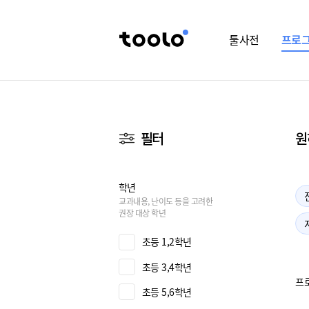
툴사전
프로
필터
원
학년
교과내용, 난이도 등을 고려한
권장 대상 학년
초등 1,2학년
초등 3,4학년
프
초등 5,6학년