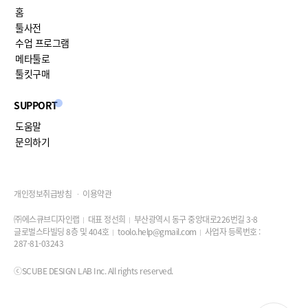
홈
툴사전
수업 프로그램
메타툴로
툴킷구매
SUPPORT
도움말
문의하기
개인정보취급방침
이용약관
㈜에스큐브디자인랩
대표 정선희
부산광역시 동구 중앙대로226번길 3-8
글로벌스타빌딩 8층 및 404호
toolo.help@gmail.com
사업자 등록번호 :
287-81-03243
ⓒSCUBE DESIGN LAB Inc. All rights reserved.