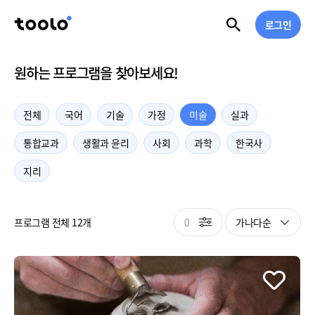
로그인
원하는 프로그램을 찾아보세요!
전체
국어
기술
가정
미술
실과
통합교과
생활과 윤리
사회
과학
한국사
지리
0
가나다순
프로그램 전체 12개