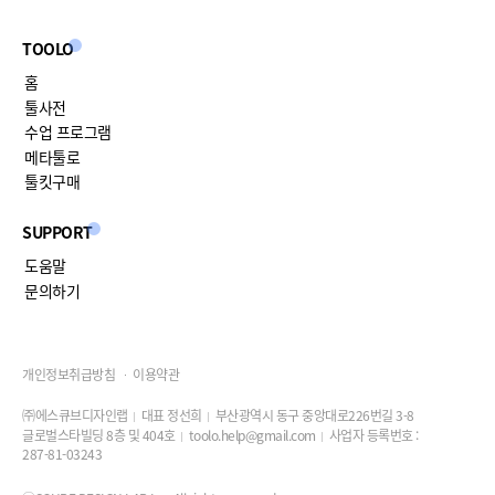
TOOLO
홈
툴사전
수업 프로그램
메타툴로
툴킷구매
SUPPORT
도움말
문의하기
개인정보취급방침
이용약관
㈜에스큐브디자인랩
대표 정선희
부산광역시 동구 중앙대로226번길 3-8
글로벌스타빌딩 8층 및 404호
toolo.help@gmail.com
사업자 등록번호 :
287-81-03243