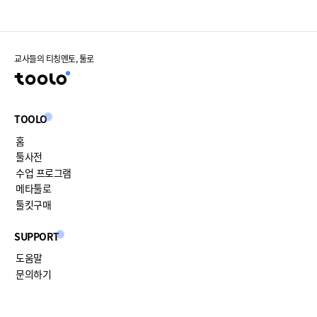
교사들의 티칭멘토, 툴로
TOOLO
홈
툴사전
수업 프로그램
메타툴로
툴킷구매
SUPPORT
도움말
문의하기